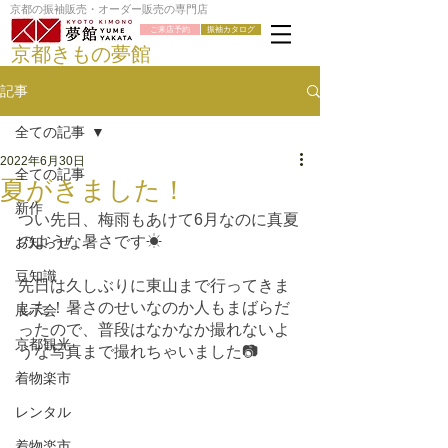
京都の振袖販売・オーダー販売の専門店
ご来店予約
振袖カタログ
京都きもの夢館
記事
全ての記事
2022年6月30日
全ての記事
夏がきました！
新作
つい先日、梅雨もあけて6月なのに真夏
のような暑さです☀
お知らせ
豆知識
先日は久しぶりに東山まで行ってきま
した！暑さのせいなのか人もまばらだ
展示会
ったので、普段はなかなか撮れないよ
京都観光
うな写真まで撮れちゃいました📷
着物楽市
レンタル
着物楽市