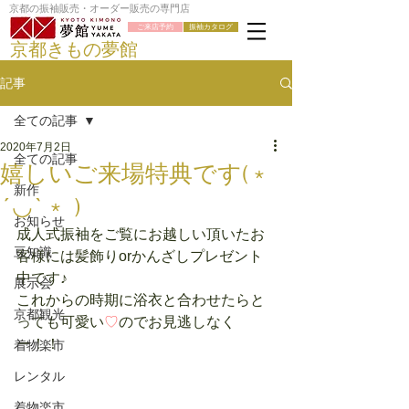
京都の振袖販売・オーダー販売の専門店
ご来店予約
振袖カタログ
京都きもの夢館
記事
全ての記事
2020年7月2日
全ての記事
嬉しいご来場特典です(﹡
新作
´◡`﹡ )
お知らせ
成人式振袖をご覧にお越しい頂いたお
豆知識
客様には髪飾りorかんざしプレゼント
中です♪
展示会
これからの時期に浴衣と合わせたらと
京都観光
っても可愛い
♡
のでお見逃しなく
ー！！
着物楽市
レンタル
着物楽市