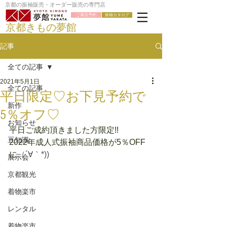
京都の振袖販売・オーダー販売の専門店
ご来店予約
振袖カタログ
京都きもの夢館
記事
全ての記事
2021年5月1日
全ての記事
平日限定♡お下見予約で
新作
5％オフ♡
お知らせ
平日ご成約頂きました方限定!!
豆知識
2022年成人式振袖商品価格が5％OFF
に
（´∀｀*))
展示会
京都観光
着物楽市
レンタル
着物楽市