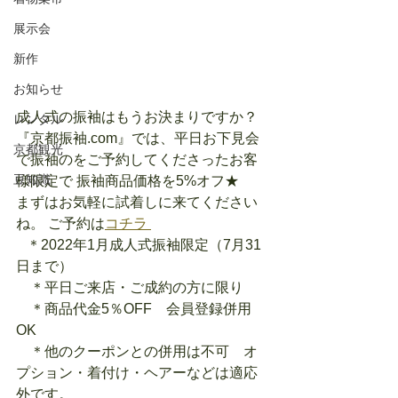
展示会
新作
お知らせ
成人式の振袖はもうお決まりですか？
レンタル
『京都振袖.com』では、平日お下見会
京都観光
で振袖のをご予約してくださったお客
豆知識
様限定で 振袖商品価格を5%オフ★
まずはお気軽に試着しに来てください
ね。 ご予約は
コチラ 
   ＊2022年1月成人式振袖限定（7月31
日まで）
　＊平日ご来店・ご成約の方に限り
　＊商品代金5％OFF　会員登録併用
OK
　＊他のクーポンとの併用は不可　オ
プション・着付け・ヘアーなどは適応
外です。