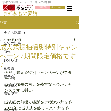
京都の振袖販売・オーダー販売の専門店
ご来店予約
振袖カタログ
京都きもの夢館
記事
全ての記事
2021年5月12日
全ての記事
成人式振袖撮影特別キャン
新作
ペーン♪期間限定価格です
お知らせ
♪
豆知識
今だけ限定☆特別キャンペーンがスタ
展示会
ート！
成人式振袖の写真を残すなら今がチャ
京都観光
ンスです
(Ŏ艸Ŏ)
着物楽市
レンタル
成人式の前撮り撮影をご検討の方☆彡
2021年に成人式を終えられた方☆彡
着物楽市