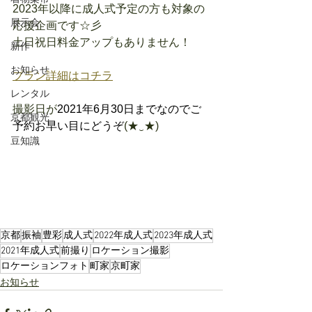
2023年以降に成人式予定の方も対象の
展示会
応援企画です☆彡
土日祝日料金アップもありません！
新作
お知らせ
プラン詳細はコチラ
レンタル
撮影日が
2021年6月30日までなのでご
京都観光
予約お早い目にどうぞ
(★‿★)
豆知識
京都
振袖
豊彩
成人式
2022年成人式
2023年成人式
2021年成人式
前撮り
ロケーション撮影
ロケーションフォト
町家
京町家
お知らせ