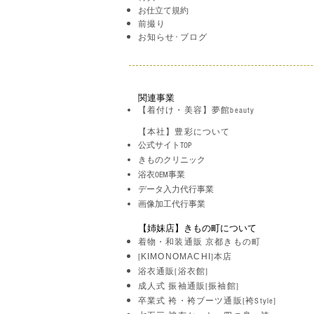
お仕立て規約
前撮り
お知らせ･ブログ
関連事業
【着付け・美容】夢館beauty
【本社】豊彩について
公式サイトTOP
きものクリニック
浴衣OEM事業
データ入力代行事業
​画像加工代行事業
【姉妹店】きもの町について
着物・和装通販 京都きもの町
KIMONOMACHI
[
]本店
浴衣通販[浴衣館]
成人式 振袖通販[振袖館]
卒業式 袴・袴ブーツ通販
[袴Style]