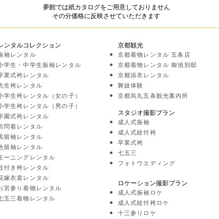
夢館では紙カタログをご用意しておりません
その分価格に反映させていただきます
レンタルコレクション
京都観光
振袖レンタル
京都着物レンタル 五条店
小学生・中学生振袖レンタル
京都着物レンタル 御池別邸
卒業式袴レンタル
京都浴衣レンタル
先生袴レンタル
舞妓体験
小学生袴レンタル（女の子）
京都烏丸五条観光案内所
小学生袴レンタル（男の子）
スタジオ撮影プラン
卒園式袴レンタル
成人式振袖
訪問着レンタル
成人式紋付袴
黒留袖レンタル
卒業式袴
色留袖レンタル
七五三
モーニングレンタル
フォトウエディング
紋付き袴レンタル
花嫁衣裳レンタル
ロケーション撮影プラン
お宮参り着物レンタル
成人式振袖ロケ
七五三着物レンタル
成人式紋付袴ロケ
十三参りロケ