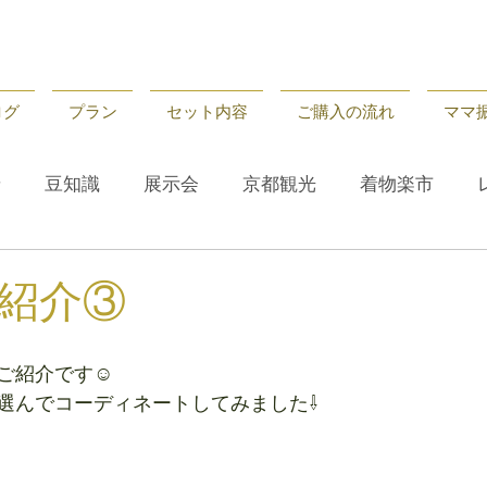
ログ
プラン
セット内容
ご購入の流れ
ママ
せ
豆知識
展示会
京都観光
着物楽市
せ
レンタル
京都観光
豆知識
紹介③
ご紹介です☺
選んでコーディネートしてみました⇩