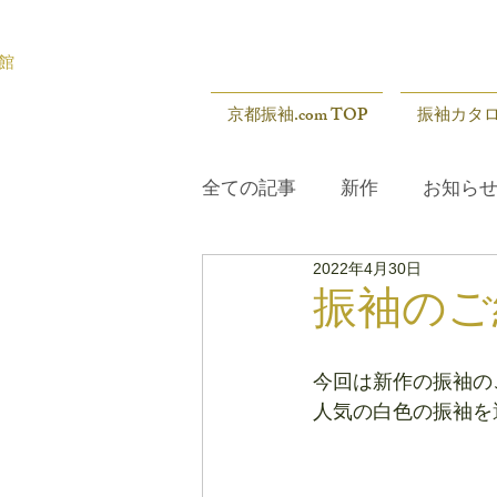
館
京都振袖.com TOP
振袖カタ
全ての記事
新作
お知ら
2022年4月30日
展示会
新作
お知ら
振袖のご
今回は新作の振袖の
人気の白色の振袖を