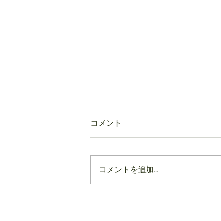
コメント
コメントを追加…
2023年新作またまたご紹介
✧٩(ˊωˋ*)و✧