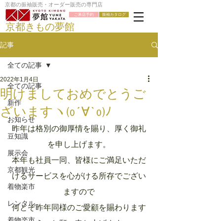
京都の振袖販売・オーダー販売の専門店
ご来店予約
振袖カタログ
京都きもの夢館
記事
全ての記事
2022年1月4日
全ての記事
明けましておめでとうご
新作
ざいますヽ(o´∀`o)ﾉ
お知らせ
昨年は格別の御厚情を賜り、厚く御礼
豆知識
を申し上げます。
展示会
本年も社員一同、皆様にご満足いただ
京都観光
けるサービスを心がける所存でござい
着物楽市
ますので
レンタル
何とぞ昨年同様のご愛顧を賜わります
着物楽市