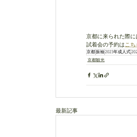
京都に来られた際に
試着会の予約は
こち
京都
振袖
2023年成人式
2
京都観光
最新記事