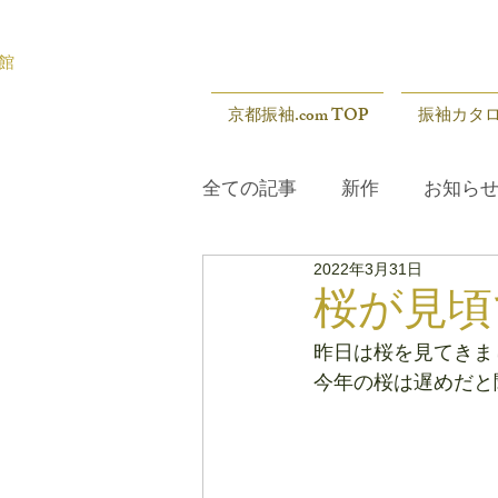
館
京都振袖.com TOP
振袖カタ
全ての記事
新作
お知ら
2022年3月31日
展示会
新作
お知ら
桜が見頃
昨日は桜を見てきま
今年の桜は遅めだと