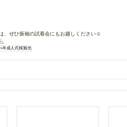
は、ぜひ振袖の試着会にもお越しください☺
ら
024年成人式
桜
観光