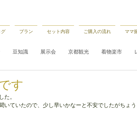
ログ
プラン
セット内容
ご購入の流れ
ママ
せ
豆知識
展示会
京都観光
着物楽市
せ
レンタル
京都観光
豆知識
です
した。
聞いていたので、少し早いかなーと不安でしたがちょう