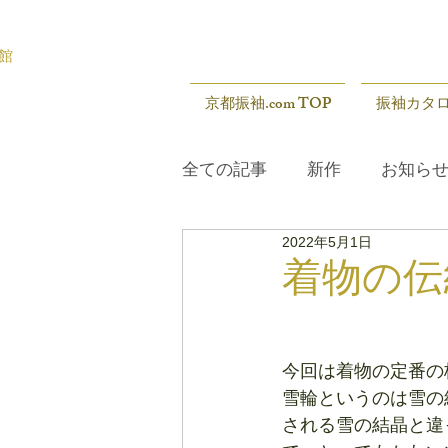
館
京都振袖.com TOP
振袖カタ
全ての記事
新作
お知ら
2022年5月1日
展示会
新作
お知ら
着物の伝
今回は着物の定番の
雪輪というのは雪の
される雪の結晶と違