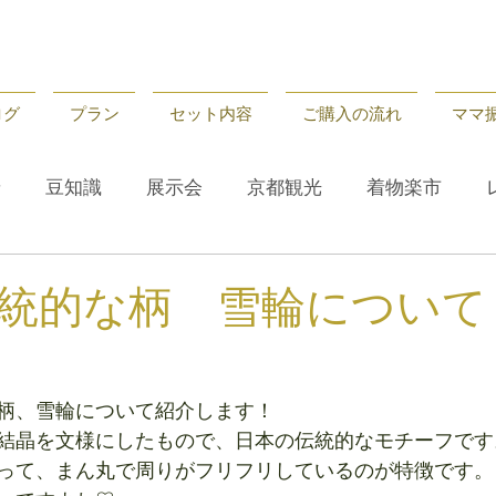
ログ
プラン
セット内容
ご購入の流れ
ママ
せ
豆知識
展示会
京都観光
着物楽市
せ
レンタル
京都観光
豆知識
統的な柄 雪輪について
柄、雪輪について紹介します！
結晶を文様にしたもので、日本の伝統的なモチーフです
って、まん丸で周りがフリフリしているのが特徴です。