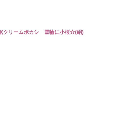
地裾クリームボカシ　雪輪に小桜☆(絹)