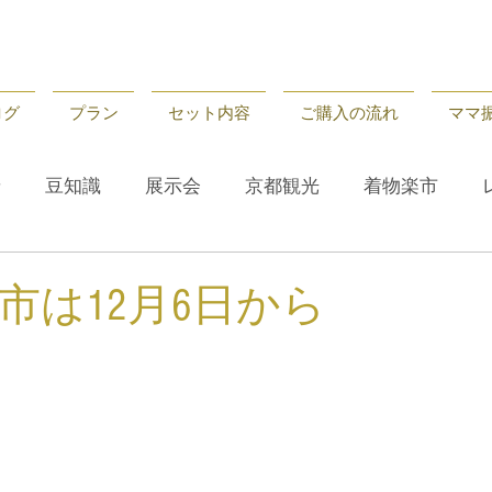
ログ
プラン
セット内容
ご購入の流れ
ママ
せ
豆知識
展示会
京都観光
着物楽市
せ
レンタル
京都観光
豆知識
市は12月6日から