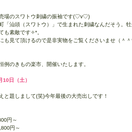
売場のスワトウ刺繍の振袖です(♡v♡)
町「汕頭（スワトウ）」で生まれた刺繍なんだそう。牡
ても素敵です✧*。
にも見て頂けるので是非実物をご覧くださいませ（＾＾
恒例のきもの楽市、開催いたします。
月10日（土）
えと題しまして(笑)今年最後の大売出しです！
00円～
800円～