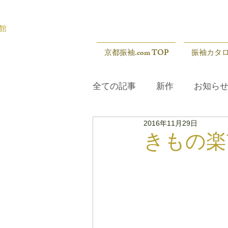
館
京都振袖.com TOP
振袖カタ
全ての記事
新作
お知ら
2016年11月29日
展示会
新作
お知ら
きもの楽