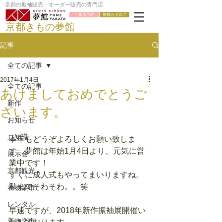
京都の振袖販売・オーダー販売の専門店
ご来店予約
振袖カタログ
京都きもの夢館
記事
全ての記事
2017年1月4日
全ての記事
あけましておめでとうご
新作
ざいます。
お知らせ
豆知識
本年もどうぞよろしくお願い致しま
す。夢館は年始1月4日より、元気に営
展示会
業中です！
京都観光
すぐに成人式もやってまいりますね。
私までそわそわ。。笑
着物楽市
レンタル
早速ですが、2018年新作振袖展開催い
着物楽市