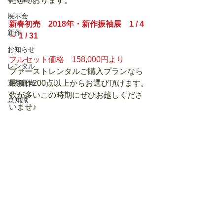
たしております。
展示会
新春初売　2018年・新作振袖展　1 / 4 
新作
～ 1 / 31
お知らせ
フルセット価格　158,000円より
レンタル
ファーストレンタルご購入プランなら
京都観光
最新作200点以上からお選び頂けます。
数が多いこの時期にぜひお越しくださ
豆知識
いませ♪