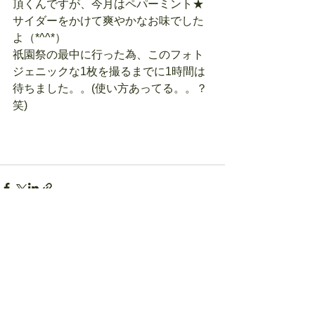
頂くんですが、今月はペパーミント★
サイダーをかけて爽やかなお味でした
よ（*^^*）
祇園祭の最中に行った為、このフォト
ジェニックな1枚を撮るまでに1時間は
待ちました。。(使い方あってる。。？
笑)
すべて表示
最新記事