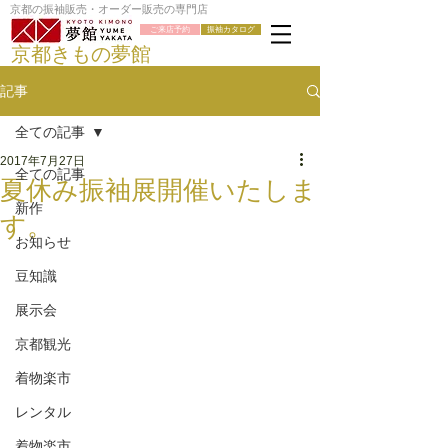
京都の振袖販売・オーダー販売の専門店
ご来店予約
振袖カタログ
京都きもの夢館
記事
全ての記事
2017年7月27日
全ての記事
夏休み振袖展開催いたしま
新作
す。
お知らせ
豆知識
展示会
京都観光
着物楽市
レンタル
着物楽市