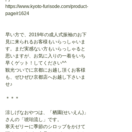
https://www.kyoto-furisode.com/product-
page/r1624
早い方で、2019年の成人式振袖のお下
見に来られるお客様もいらっしゃいま
す。まだ実感ない方もいらっしゃると
思いますが、お気に入りの一着をいち
早くゲット！してください^^
観光ついでに京都にお越し頂くお客様
も、ぜひぜひ京都店へお越し下さいま
せ♪
＊＊＊
涼しげなおやつは、「栖園(せいえん)」
さんの「琥珀流し」です。
寒天ゼリーに季節のシロップをかけて