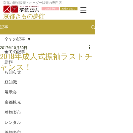
京都の振袖販売・オーダー販売の専門店
ご来店予約
振袖カタログ
京都きもの夢館
記事
全ての記事
2017年10月30日
全ての記事
2018年成人式振袖ラストチ
新作
ャンス！
お知らせ
豆知識
展示会
京都観光
着物楽市
レンタル
着物楽市