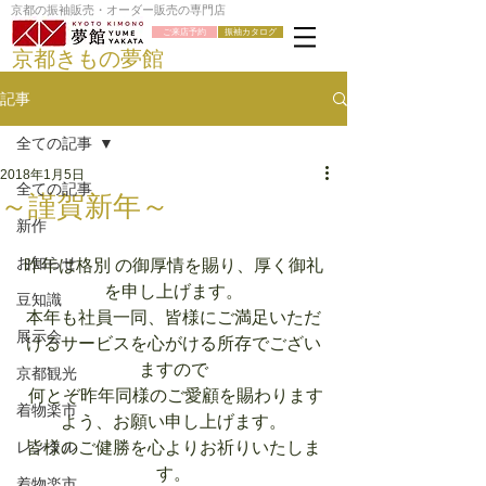
京都の振袖販売・オーダー販売の専門店
ご来店予約
振袖カタログ
京都きもの夢館
記事
全ての記事
2018年1月5日
全ての記事
～謹賀新年～
新作
お知らせ
昨年は格別 の御厚情を賜り、厚く御礼
を申し上げます。
豆知識
本年も社員一同、皆様にご満足いただ
展示会
けるサービスを心がける所存でござい
ますので
京都観光
 何とぞ昨年同様のご愛顧を賜わります
着物楽市
よう、お願い申し上げます。
レンタル
皆様のご健勝を心よりお祈りいたしま
す。
着物楽市