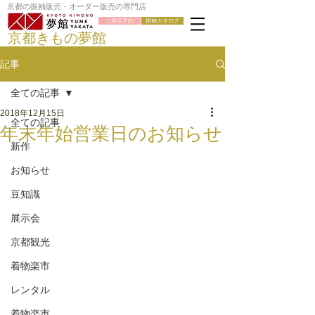
京都の振袖販売・オーダー販売の専門店
ご来店予約
振袖カタログ
京都きもの夢館
記事
全ての記事
2018年12月15日
全ての記事
年末年始営業日のお知らせ
新作
お知らせ
豆知識
展示会
京都観光
着物楽市
レンタル
着物楽市