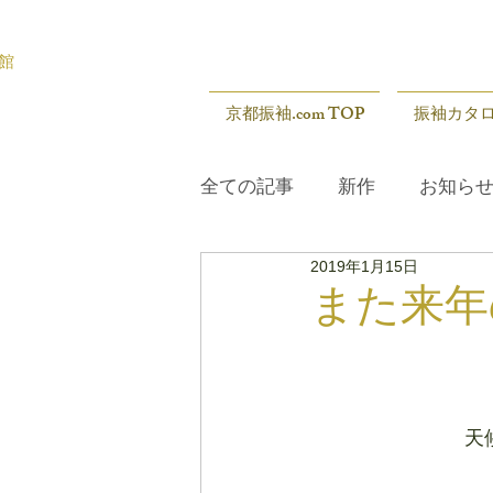
館
京都振袖.com TOP
振袖カタ
全ての記事
新作
お知ら
2019年1月15日
展示会
新作
お知ら
また来年
天