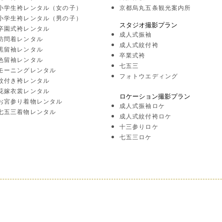
小学生袴レンタル（女の子）
京都烏丸五条観光案内所
小学生袴レンタル（男の子）
スタジオ撮影プラン
卒園式袴レンタル
成人式振袖
訪問着レンタル
成人式紋付袴
黒留袖レンタル
卒業式袴
色留袖レンタル
七五三
モーニングレンタル
フォトウエディング
紋付き袴レンタル
花嫁衣裳レンタル
ロケーション撮影プラン
お宮参り着物レンタル
成人式振袖ロケ
七五三着物レンタル
成人式紋付袴ロケ
十三参りロケ
七五三ロケ