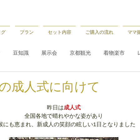
ログ
プラン
セット内容
ご購入の流れ
ママ
せ
豆知識
展示会
京都観光
着物楽市
せ
レンタル
京都観光
豆知識
の成人式に向けて
昨日は
成人式
全国各地で晴れやかな姿があり
候にも恵まれ、新成人の笑顔の眩しい1日となりました