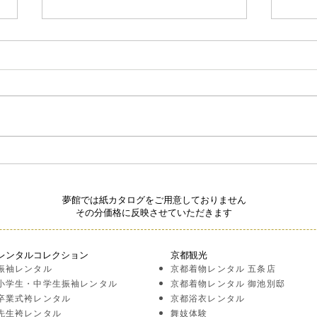
成人式ヘアセットどうしま
成人
す？
ャン
夢館では紙カタログをご用意しておりません
その分価格に反映させていただきます
レンタルコレクション
京都観光
振袖レンタル
京都着物レンタル 五条店
小学生・中学生振袖レンタル
京都着物レンタル 御池別邸
卒業式袴レンタル
京都浴衣レンタル
先生袴レンタル
舞妓体験