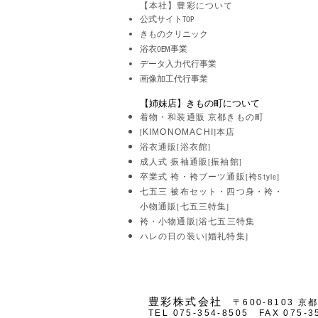
【本社】豊彩について
公式サイトTOP
きものクリニック
浴衣OEM事業
データ入力代行事業
​画像加工代行事業
【姉妹店】きもの町について
着物・和装通販 京都きもの町
KIMONOMACHI
[
]本店
浴衣通販[浴衣館]
成人式 振袖通販[振袖館]
卒業式 袴・袴ブーツ通販
[袴Style]
七五三 被布セット・四つ身・
袴・
小物通販[七五三特集]
袴・
小物通販[浴七五三特集
ハレの日の装い[婚礼特集]
​​豊彩株式会社
〒600-8103 京
TEL 075-354-8505 FAX 075-3