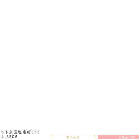
都市下京区塩竈町353
54-8506
ご来店予約
アクセス