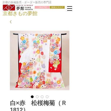
京都の振袖販売・オーダー販売の専門店
ご来店予約
振袖カタログ
京都きもの夢館
白×赤 松桜梅菊（Ｒ
1812）