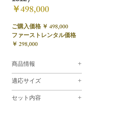
価
￥498,000
格
ご購入価格 ￥ 498,000
ファーストレンタル価格
￥ 298,000
商品情報
白と赤の地に、松や桜に梅・菊の柄
適応サイズ
を華やかに表現したお振袖です。彩
り美しいお着物です。
身長 約 155 ～ 178 cm
セット内容
バスト 100 cm/ ヒップ 100 cmまで
正絹100%
振袖・帯・帯締め・帯揚げ・重ね
身丈 176 cm / 袖丈 114 cm / 裄 70 cm
衿・草履バッグ・襦袢・刺繍衿・足
袋・ショール・髪飾り・着付け小物
夢館では紙カタログをご用意しておりません
その分価格に反映させていただきます
セット(肌着・帯枕・帯板・帯後