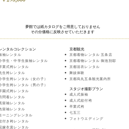
98,000
夢館では紙カタログをご用意しておりません
その分価格に反映させていただきます
レンタルコレクション
京都観光
振袖レンタル
京都着物レンタル 五条店
小学生・中学生振袖レンタル
京都着物レンタル 御池別邸
卒業式袴レンタル
京都浴衣レンタル
先生袴レンタル
舞妓体験
小学生袴レンタル（女の子）
京都烏丸五条観光案内所
小学生袴レンタル（男の子）
スタジオ撮影プラン
卒園式袴レンタル
成人式振袖
訪問着レンタル
成人式紋付袴
黒留袖レンタル
卒業式袴
色留袖レンタル
七五三
モーニングレンタル
フォトウエディング
紋付き袴レンタル
花嫁衣裳レンタル