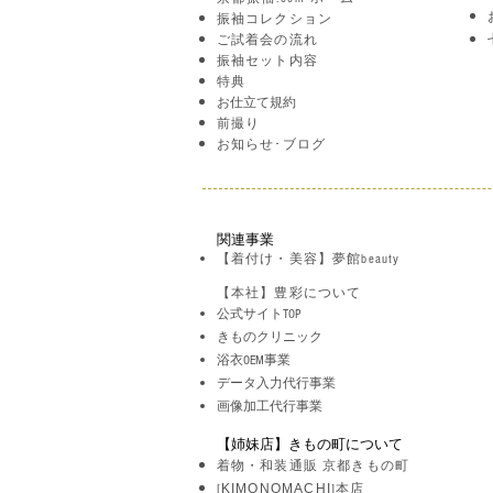
振袖コレクション
ご試着会の流れ
振袖セット内容
特典
お仕立て規約
前撮り
お知らせ･ブログ
関連事業
【着付け・美容】夢館beauty
【本社】豊彩について
公式サイトTOP
きものクリニック
浴衣OEM事業
データ入力代行事業
​画像加工代行事業
【姉妹店】きもの町について
着物・和装通販 京都きもの町
KIMONOMACHI
[
]本店