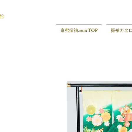
館
京都振袖.com TOP
振袖カタ