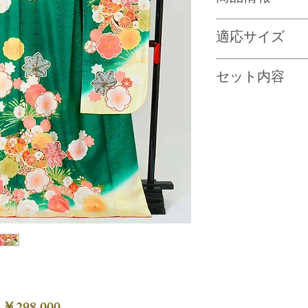
深い緑地に、大き
適応サイズ
を加えたお振袖。
物です。
身長 約 155 ～ 178 c
セット内容
バスト 100 cm/ ヒッ
正絹100%
振袖・帯・帯締め
身丈 176 cm / 袖丈 11
襦袢・刺繍衿・足
物セット(肌着・帯
達締２本・衿芯・コ
セット内容はこち