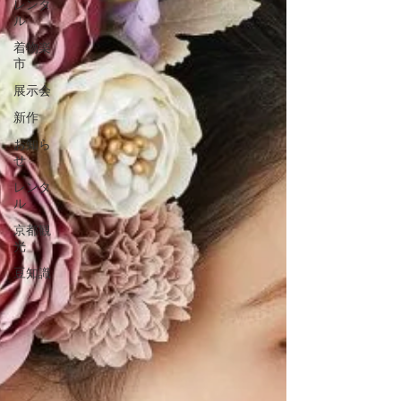
レンタ
ル
着物楽
市
展示会
新作
お知ら
せ
レンタ
ル
京都観
光
豆知識