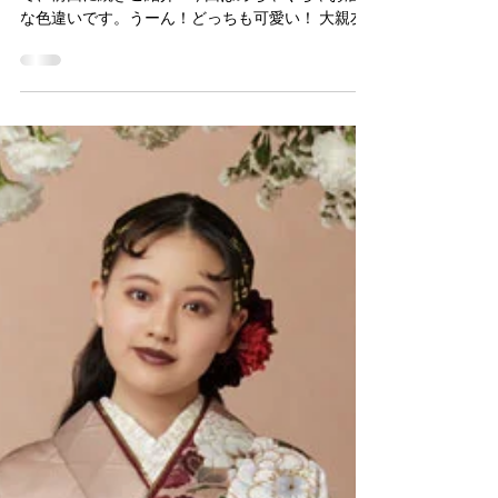
✧٩(ˊωˋ*)و✧
今年は新作の振袖をたくさーんご用意しましたの
で、前回に続きご紹介♥ 今回はめちゃくちゃお洒落
な色違いです。うーん！どっちも可愛い！ 大親友
と一緒に着ちゃうとかよくないですか？ お下見会
場には他にも沢山ご用意してますので、是非ご覧
にいらして下さい☆ お下見会ご予約はコチラ...