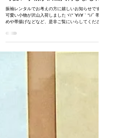
2021年10月5日
可愛い小物が沢山入荷しました
振袖レンタルでお考えの方に嬉しいお知らせです♪
可愛い小物が沢山入荷しましたヾ(*´∀)(∀｀*)ﾉﾞ 帯留
めや帯揚げなどなど、是非ご覧にいらしてくださ
いね。 （2022年成人式の方向けです。2023年の方
はもう少しお待ち下さい(´；ω；`) 無料お下見会の
ご予約は コチラ