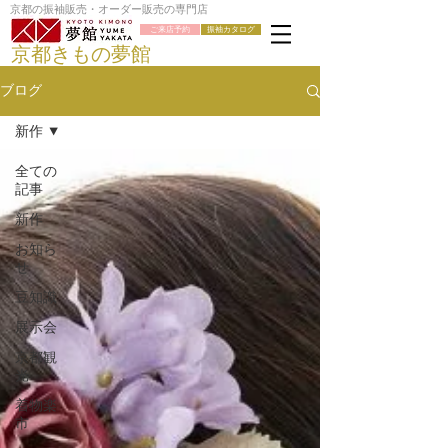
京都の振袖販売・オーダー販売の専門店
ご来店予約
振袖カタログ
京都きもの夢館
ブログ
新作
全ての
記事
新作
お知ら
せ
豆知識
展示会
京都観
光
着物楽
市