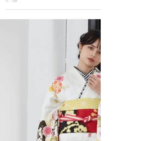
す✧٩(ˊωˋ*)و✧
今年は新作の振袖をたくさーんご用意しました！
姉妹店夢館と一緒に気合い入れてます！(((*♥д♥*)))
お下見会場には他にも沢山ご用意してますので、
是非ご覧にいらして下さい☆ お下見会ご予約はコ
チラ 春のロケーション撮影のご予約も始まってま
すよ～ ⸜( ´ ꒳ `...