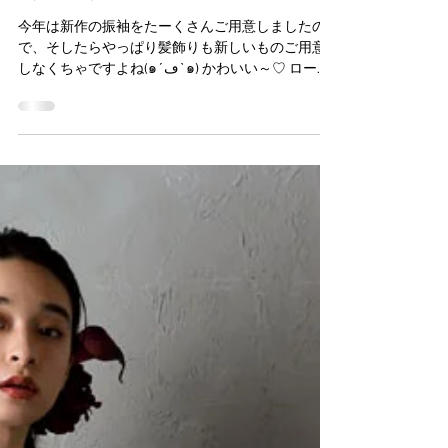
髪飾りも新作あります
٩(๑❛ᴗ❛๑)۶✧˖°
今年は新作の振袖をたーくさんご用意しましたの
で、そしたらやっぱり髪飾りも新しいものご用意
しなくちゃですよね(๑´ڡ`๑) かわいい～♡ ロープ
とアレンジしても可愛いかも、、、とか想像ふく
らみます(∩´∀｀)∩ トレンド風でも定番風でもあわ
せ方色々ですね♪...