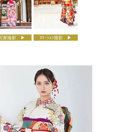
町家撮影 ▶
ﾛｹｰｼｮﾝ撮影 ▶