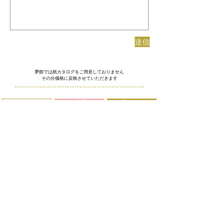
送信
夢館では紙カタログをご用意しておりません
その分価格に反映させていただきます
ご来店予約
お問い合わせ
アクセス
075-354-
8952
​​豊彩株式会社
〒600-8103 京都市下京区塩竈町353
TEL 075-354-8505 FAX 075-354-8506
10:00～18:30
(最終入店17:00) 定休日：年末年始
＞
特定商取引法に基づく表示
＞
プライバシーポリシー
＞
スタッフ募集
Copyright ©
2002-2018
Yumeyakata. all rights reserved. 京都着物