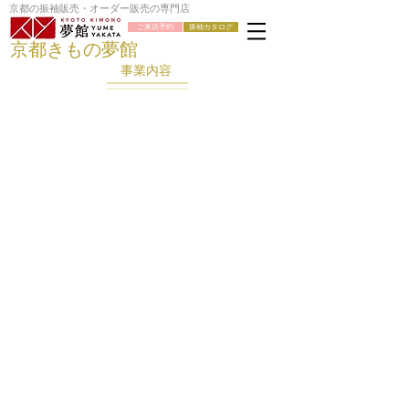
京都の振袖販売・オーダー販売の専門店
ご来店予約
振袖カタログ
京都きもの夢館
事業内容
振袖レンタル～夢館～
卒業式袴レンタル～夢館～
フォーマル着物レンタル～
成
二
訪
人
尺
問
式
袖･
着･
や
振
留
結
袖
袖
婚
袴
そ
式
小
の
に
学
他
振
生
レ
袖
袴
ン
レ
（ジ
タ
七五三レンタル～夢館～
京都着物散策～夢館～
夢館ビューティー
ン
ュ
ル
タ
ニ
着
七
京
夢
ル
ア
物
五
都
館
総
袴）
総
三
を
ヘ
合
レ
合
子
散
ア
ン
供
策
セ