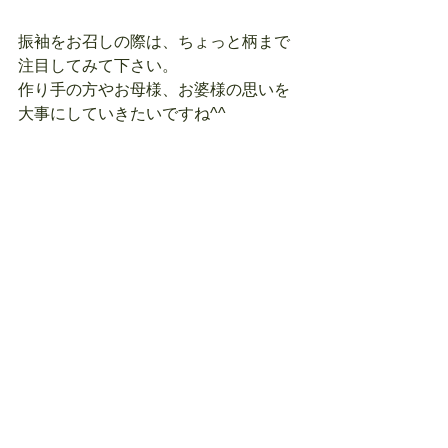
振袖をお召しの際は、ちょっと柄まで
注目してみて下さい。
作り手の方やお母様、お婆様の思いを
大事にしていきたいですね^^
#成人式
#振袖
#古典柄
#吉祥文様
#2019年成人式
#柄
#模様
豆知識
すべて表示
最新記事