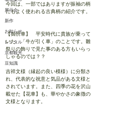
今回は、一部ではありますが振袖の柄
展示会
にもよく使われる古典柄の紹介です。
新作
お知らせ
【御所車】　平安時代に貴族が乗って
いた、「牛が引く車」のことです。雛
レンタル
祭りの飾りで見た事のある方もいらっ
京都観光
しゃるのでは？？
豆知識
吉祥文様（縁起の良い模様）に分類さ
れ、代表的な祝意と気品がある文様と
されています。また、四季の花を沢山
載せた【花車】も、華やかさの象徴の
文様となります。