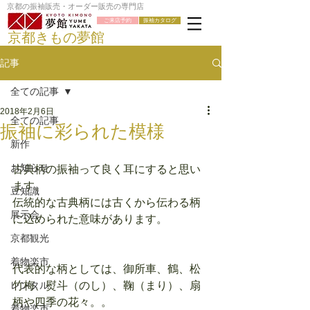
京都の振袖販売・オーダー販売の専門店
ご来店予約
振袖カタログ
京都きもの夢館
記事
全ての記事
2018年2月6日
全ての記事
振袖に彩られた模様
新作
お知らせ
古典柄の振袖って良く耳にすると思い
ます。
豆知識
伝統的な古典柄には古くから伝わる柄
展示会
に込められた意味があります。
京都観光
着物楽市
代表的な柄としては、御所車、鶴、松
レンタル
竹梅、熨斗（のし）、鞠（まり）、扇
柄や四季の花々。。
着物楽市