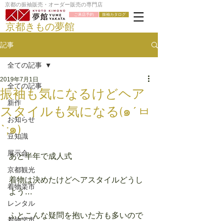
京都の振袖販売・オーダー販売の専門店
ご来店予約
振袖カタログ
京都きもの夢館
記事
全ての記事
2019年7月1日
全ての記事
振袖も気になるけどヘア
新作
スタイルも気になる(๑´ㅂ
お知らせ
`;๑)
豆知識
展示会
あと半年で成人式
京都観光
着物は決めたけどヘアスタイルどうし
着物楽市
よう…
レンタル
ふとこんな疑問を抱いた方も多いので
着物楽市