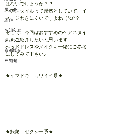
はないでしょうか？？
展示会
ヘアスタイルって漠然としていて、イ
メージわきにくいですよね（*ω*？
新作
お知らせ
そこで、今回はおすすめのヘアスタイ
ルをご紹介したいと思います。
レンタル
ヘッドドレスやメイクも一緒にご参考
京都観光
にしてみて下さい♪
豆知識
★イマドキ　カワイイ系★
★妖艶　セクシー系★