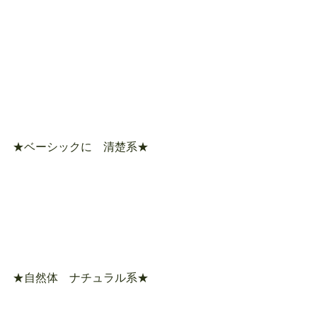
★ベーシックに　清楚系★
★自然体　ナチュラル系★