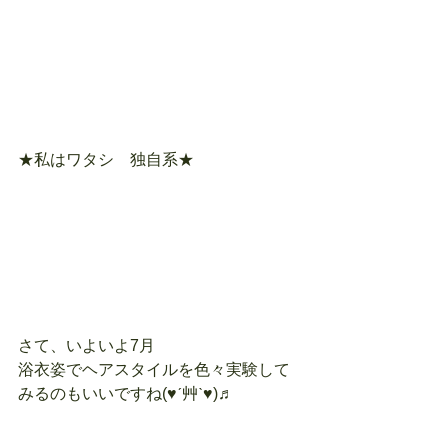
★私はワタシ　独自系★
さて、いよいよ7月
浴衣姿でヘアスタイルを色々実験して
みるのもいいですね(♥ˊ艸ˋ♥)♬