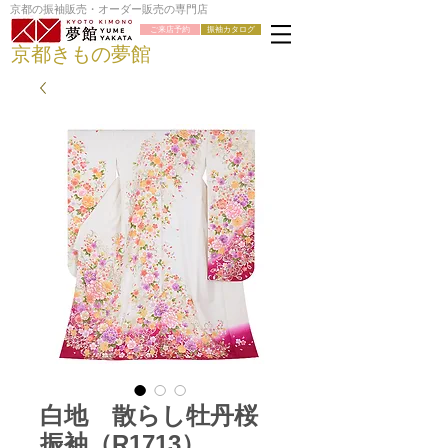
京都の振袖販売・オーダー販売の専門店
ご来店予約
振袖カタログ
京都きもの夢館
白地 散らし牡丹桜
振袖（R1713）