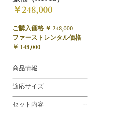
価
￥248,000
格
ご購入価格 ￥ 248,000
ファーストレンタル価格
￥ 148,000
商品情報
やわらかい白色にワイン色の暈しを
適応サイズ
染めた地紋生地に、牡丹や桜の花を
上品にあしらった、とても美しいお
身長 約 150 ～ 170 cm
振袖です。金彩を加え、華やかさと
セット内容
バスト 102 cmまで / ヒップ 99 cmま
優雅さ添えたとても素敵な一品で
で
す。
振袖・帯・帯締め・帯揚げ・重ね
身丈 168.5 cm / 袖丈 108 cm / 裄 68
正絹：100%
衿・草履バッグ・襦袢・刺繍衿・足
cm
袋・ショール・髪飾り・着付け小物
夢館では紙カタログをご用意しておりません
その分価格に反映させていただきます
セット(肌着・帯枕・帯板・帯後